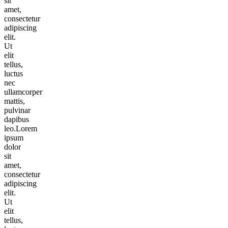
sit
amet,
consectetur
adipiscing
elit.
Ut
elit
tellus,
luctus
nec
ullamcorper
mattis,
pulvinar
dapibus
leo.Lorem
ipsum
dolor
sit
amet,
consectetur
adipiscing
elit.
Ut
elit
tellus,