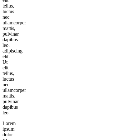
elit
tellus,
luctus
nec
ullamcorper
mattis,
pulvinar
dapibus
leo.
adipiscing
elit.
Ut
elit
tellus,
luctus
nec
ullamcorper
mattis,
pulvinar
dapibus
leo.
Lorem
ipsum
dolor